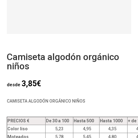
Camiseta algodón orgánico
niños
3,85
€
desde
CAMISETA ALGODÓN ORGÁNICO NIÑOS
PRECIOS €
De 30 a 100
Hasta 500
Hasta 1000
+ de
Color liso
5,23
4,95
4,35
4,
Moteados
5,78
5,45
4,80
4,