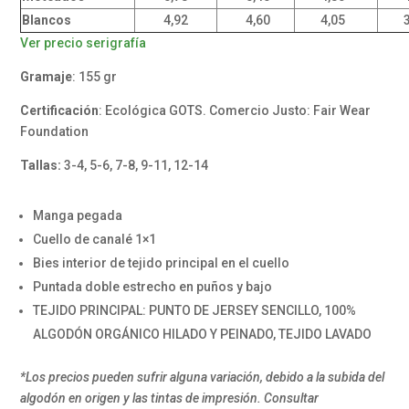
Blancos
4,92
4,60
4,05
3,
Ver precio serigrafía
Gramaje
: 155 gr
Certificación
: Ecológica GOTS. Comercio Justo: Fair Wear
Foundation
Tallas:
3-4, 5-6, 7-8, 9-11, 12-14
Manga pegada
Cuello de canalé 1×1
Bies interior de tejido principal en el cuello
Puntada doble estrecho en puños y bajo
TEJIDO PRINCIPAL: PUNTO DE JERSEY SENCILLO, 100%
ALGODÓN ORGÁNICO HILADO Y PEINADO, TEJIDO LAVADO
*Los precios pueden sufrir alguna variación, debido a la subida del
algodón en origen y las tintas de impresión. Consultar