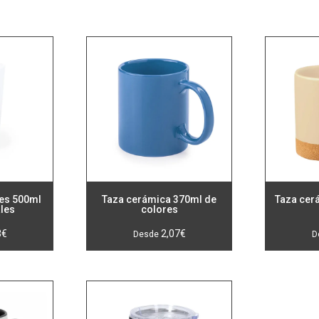
les 500ml
Taza cerámica 370ml de
Taza cer
ales
colores
3
€
2,07
€