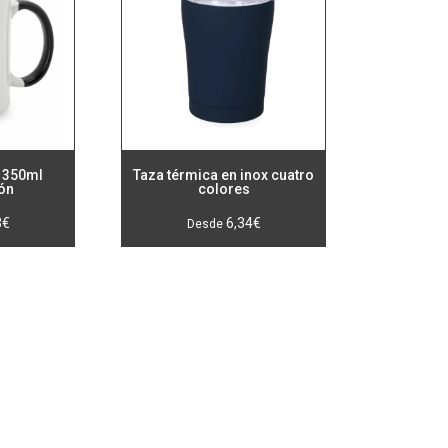
 350ml
Taza térmica en inox cuatro
ón
colores
3
€
6,34
€