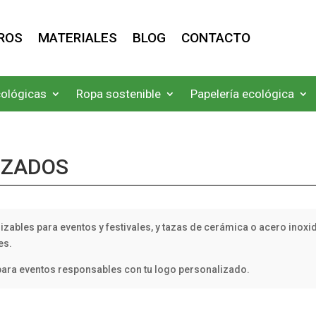
ROS
MATERIALES
BLOG
CONTACTO
cológicas
Ropa sostenible
Papelería ecológica
IZADOS
ilizables para eventos y festivales, y tazas de cerámica o acero ino
es.
para eventos responsables con tu logo personalizado.