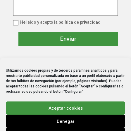
He leído y acepto la
política de privacidad
Enviar
Utilizamos cookies propias y de terceros para fines analíticos y para
mostrarte publicidad personalizada en base a un perfil elaborado a partir
info@begreen.es
de tus hábitos de navegación (por ejemplo, páginas visitadas). Puedes
aceptar todas las cookies pulsando el botón "Aceptar" o configurarlas o
640 329 284
rechazar su uso pulsando el botón "Configurar"
Aviso legal
Aceptar cookies
Política de privacidad
Política de cookies
¡Solicita presupuesto!
Denegar